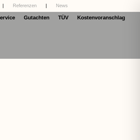
|
Referenzen
|
News
ervice
Gutachten
TÜV
Kostenvoranschlag