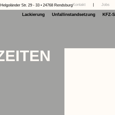
Kontakt
|
Jobs
Helgoländer Str. 29 - 33 • 24768 Rendsburg
Lackierung
Unfallinstandsetzung
KFZ-S
ZEITEN