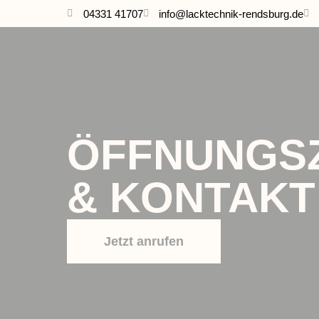
04331 41707
info@lacktechnik-rendsburg.de
ÖFFNUNGS
& KONTAKT
Jetzt anrufen